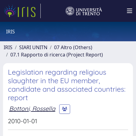
IRIS
IRIS
SIARI UNITN
07 Altro (Others)
07.1 Rapporto di ricerca (Project Report)
Legislation regarding religious
slaughter in the EU member,
candidate and associated countries:
report
Bottoni, Rossella
2010-01-01