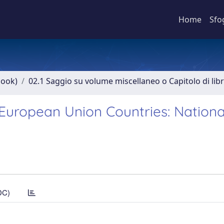
Home
Sfo
book)
02.1 Saggio su volume miscellaneo o Capitolo di lib
 European Union Countries: Nationa
DC)