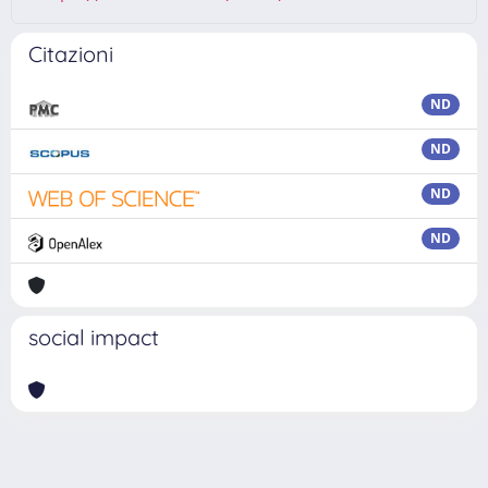
Citazioni
ND
ND
ND
ND
social impact