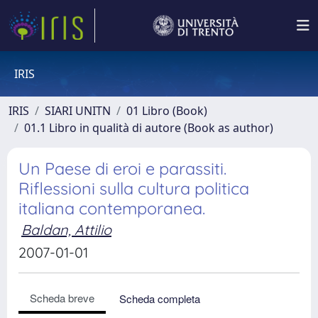
IRIS
IRIS
SIARI UNITN
01 Libro (Book)
01.1 Libro in qualità di autore (Book as author)
Un Paese di eroi e parassiti.
Riflessioni sulla cultura politica
italiana contemporanea.
Baldan, Attilio
2007-01-01
Scheda breve
Scheda completa