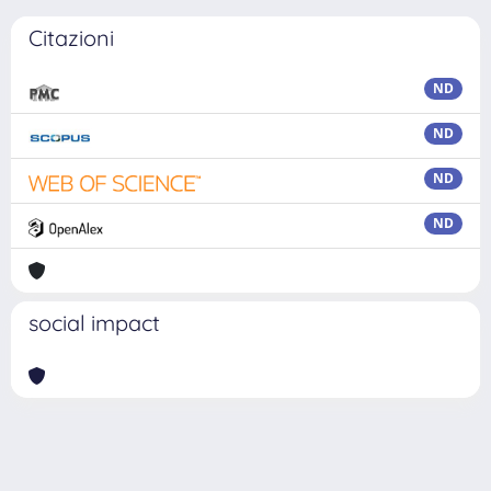
Citazioni
ND
ND
ND
ND
social impact