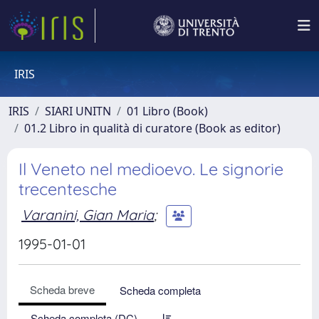
IRIS
IRIS
SIARI UNITN
01 Libro (Book)
01.2 Libro in qualità di curatore (Book as editor)
Il Veneto nel medioevo. Le signorie
trecentesche
Varanini, Gian Maria
;
1995-01-01
Scheda breve
Scheda completa
Scheda completa (DC)