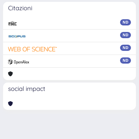
Citazioni
ND
ND
ND
ND
social impact