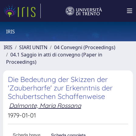
IRIS
IRIS
SIARI UNITN
04 Convegni (Proceedings)
04.1 Saggio in atti di convegno (Paper in
Proceedings)
Die Bedeutung der Skizzen der
'Zauberharfe' zur Erkenntnis der
Schubertschen Schaffenweise
Dalmonte, Maria Rossana
1979-01-01
Scheda breve
Scheda completa