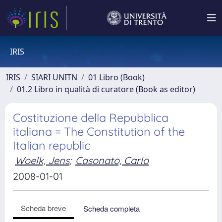
IRIS
IRIS
SIARI UNITN
01 Libro (Book)
01.2 Libro in qualità di curatore (Book as editor)
Costituzione della Repubblica
italiana = The Constitution of the
Italian republic
Woelk, Jens
;
Casonato, Carlo
2008-01-01
Scheda breve
Scheda completa