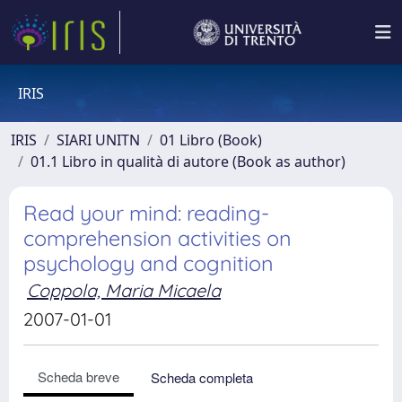
IRIS
IRIS
SIARI UNITN
01 Libro (Book)
01.1 Libro in qualità di autore (Book as author)
Read your mind: reading-
comprehension activities on
psychology and cognition
Coppola, Maria Micaela
2007-01-01
Scheda breve
Scheda completa