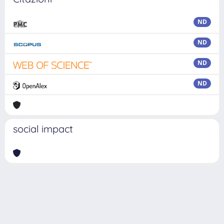
ND
ND
ND
ND
social impact
Powered by
IRIS
-
about IRIS
-
Utilizzo dei cookie
Copyright © 2026