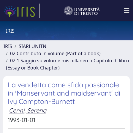
IRIS
IRIS
SIARI UNITN
02 Contributo in volume (Part of a book)
02.1 Saggio su volume miscellaneo o Capitolo di libro
(Essay or Book Chapter)
La vendetta come sfida passionale
in 'Manservant and maidservant' di
Ivy Compton-Burnett
Cenni, Serena
1993-01-01