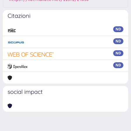
Citazioni
ND
ND
ND
ND
social impact