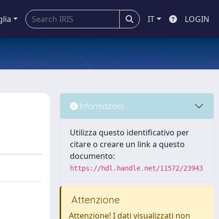
glia
IT
LOGIN
Informazioni
Utilizza questo identificativo per
citare o creare un link a questo
documento:
https://hdl.handle.net/11572/23943
Attenzione
Attenzione! I dati visualizzati non