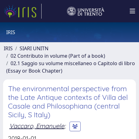
IRIS
IRIS
SIARI UNITN
02 Contributo in volume (Part of a book)
02.1 Saggio su volume miscellaneo o Capitolo di libro
(Essay or Book Chapter)
The environmental perspective from
the Late Antique contexts of Villa del
Casale and Philosophiana (central
Sicily, S Italy)
Vaccaro, Emanuele
;
2018-01-01