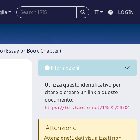
glia
IT
LOGIN
ro (Essay or Book Chapter)
Informazioni
Utilizza questo identificativo per
citare o creare un link a questo
documento:
https://hdl.handle.net/11572/23704
Attenzione
Attenzione! I dati visualizzati non