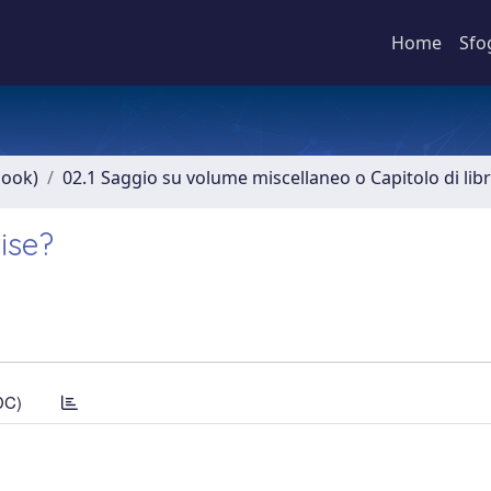
Home
Sfo
book)
02.1 Saggio su volume miscellaneo o Capitolo di lib
ise?
DC)