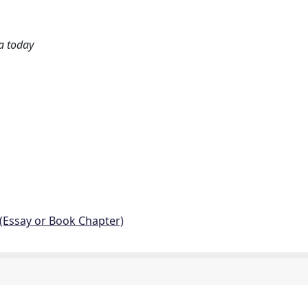
a today
 (Essay or Book Chapter)