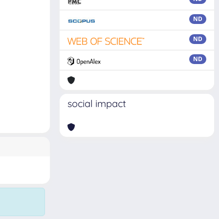
ND
ND
ND
social impact