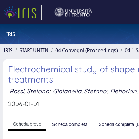
IRIS
IRIS
SIARI UNITN
04 Convegni (Proceedings)
04.1 S
Electrochemical study of shape 
treatments
Rossi, Stefano
;
Gialanella, Stefano
;
Deflorian,
2006-01-01
Scheda breve
Scheda completa
Scheda completa (