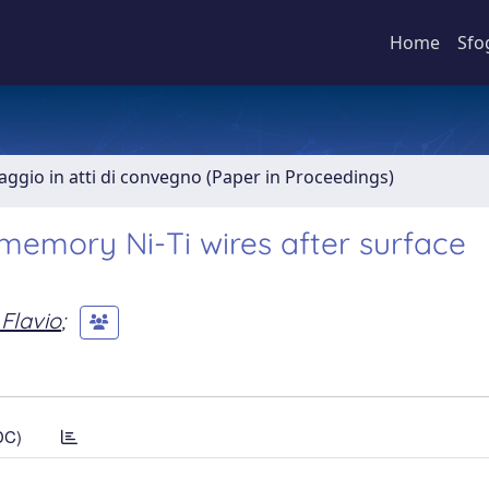
Home
Sfo
aggio in atti di convegno (Paper in Proceedings)
memory Ni-Ti wires after surface
 Flavio
;
DC)