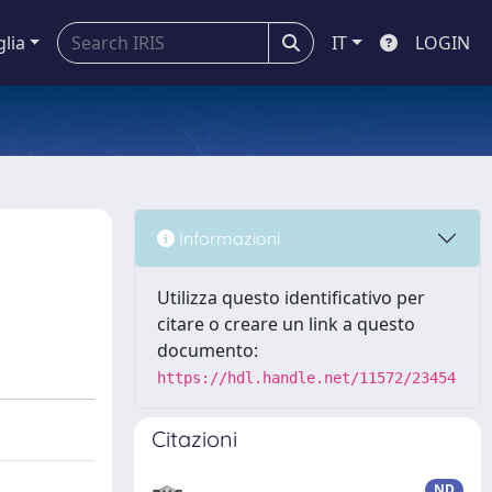
glia
IT
LOGIN
Informazioni
Utilizza questo identificativo per
citare o creare un link a questo
documento:
https://hdl.handle.net/11572/23454
Citazioni
ND