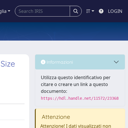
glia
IT
LOGIN
 Size
Informazioni
Utilizza questo identificativo per
citare o creare un link a questo
documento:
https://hdl.handle.net/11572/23368
Attenzione
Attenzione! I dati visualizzati non