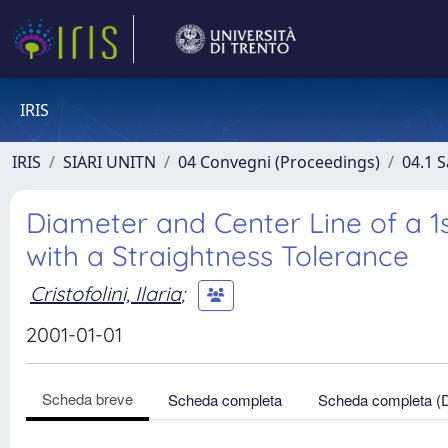
IRIS
IRIS
SIARI UNITN
04 Convegni (Proceedings)
04.1 S
Diameter and Center Line of a 1s
with a Straightness Tolerance
Cristofolini, Ilaria
;
2001-01-01
Scheda breve
Scheda completa
Scheda completa (