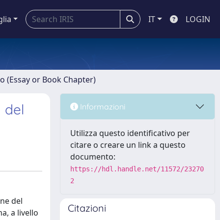
glia
IT
LOGIN
ro (Essay or Book Chapter)
 del
Informazioni
Utilizza questo identificativo per
citare o creare un link a questo
documento:
https://hdl.handle.net/11572/23270
2
one del
Citazioni
, a livello