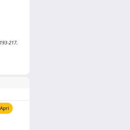
 193-217.
Apri