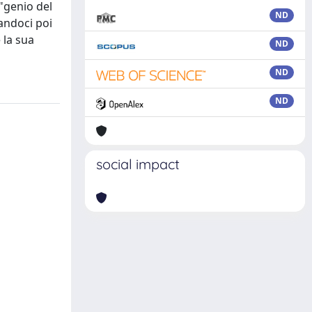
"genio del
ND
andoci poi
 la sua
ND
ND
ND
social impact