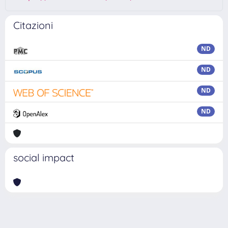
Citazioni
ND
ND
ND
ND
social impact