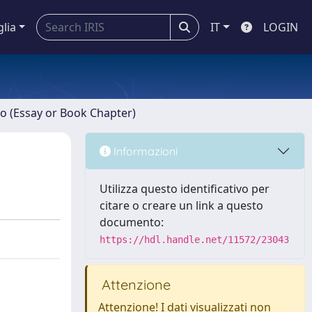
glia
IT
LOGIN
ro (Essay or Book Chapter)
Informazioni
Utilizza questo identificativo per
citare o creare un link a questo
documento:
https://hdl.handle.net/11572/23043
Attenzione
Attenzione! I dati visualizzati non