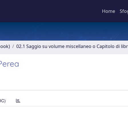
Home
Sfo
book)
02.1 Saggio su volume miscellaneo o Capitolo di lib
 Perea
DC)