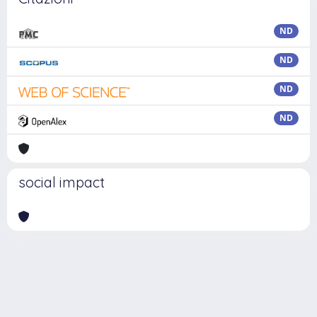
ND
ND
ND
ND
social impact
Powered by
IRIS
-
about IRIS
-
Utilizzo dei cookie
Copyright © 2026