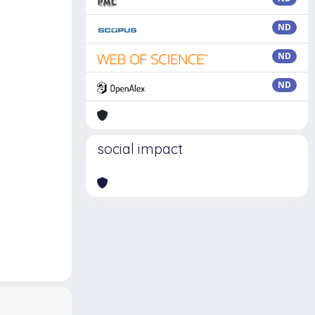
ND
ND
ND
social impact