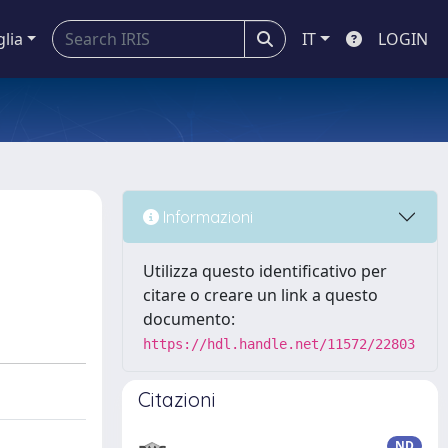
glia
IT
LOGIN
Informazioni
Utilizza questo identificativo per
citare o creare un link a questo
documento:
https://hdl.handle.net/11572/22803
Citazioni
ND