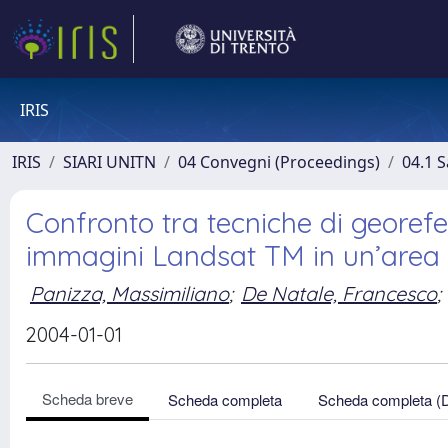
IRIS
IRIS
SIARI UNITN
04 Convegni (Proceedings)
04.1 S
Confronto tra tecniche di georefe
immagini Landsat TM in un’area a
Panizza, Massimiliano
;
De Natale, Francesco
;
2004-01-01
Scheda breve
Scheda completa
Scheda completa (