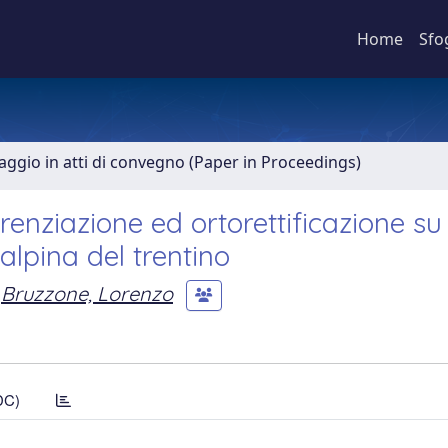
Home
Sfo
aggio in atti di convegno (Paper in Proceedings)
renziazione ed ortorettificazione su
lpina del trentino
Bruzzone, Lorenzo
DC)