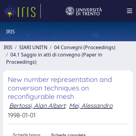
IRIS
IRIS
SIARI UNITN
04 Convegni (Proceedings)
04.1 Saggio in atti di convegno (Paper in
Proceedings)
New number representation and
conversion techniques on
reconfigurable mesh
Bertossi, Alan Albert
;
Mei, Alessandro
1998-01-01
Scheda breve
Scheda completa