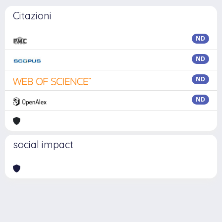
Citazioni
ND
ND
ND
ND
social impact