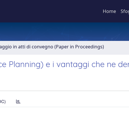
Home
Sfo
aggio in atti di convegno (Paper in Proceedings)
urce Planning) e i vantaggi che ne d
DC)