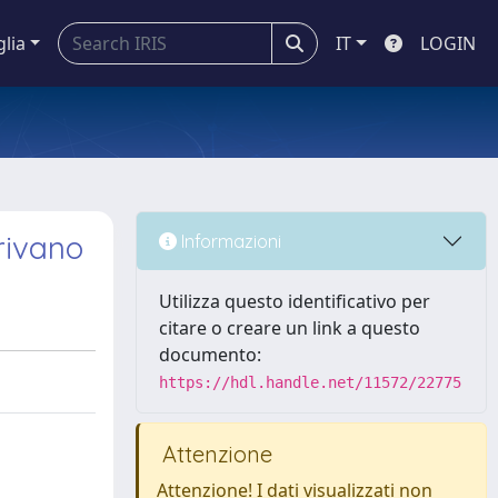
glia
IT
LOGIN
erivano
Informazioni
Utilizza questo identificativo per
citare o creare un link a questo
documento:
https://hdl.handle.net/11572/22775
Attenzione
Attenzione! I dati visualizzati non