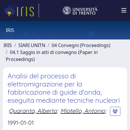
IRIS
IRIS
SIARI UNITN
04 Convegni (Proceedings)
04.1 Saggio in atti di convegno (Paper in
Proceedings)
Analisi del processo di
elettromigrazione per la
fabbricazione di guide d'onda,
eseguita mediante tecniche nucleari
Quaranta, Alberto
;
Miotello, Antonio
;
1991-01-01