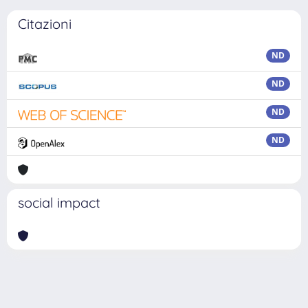
Citazioni
ND
ND
ND
ND
social impact