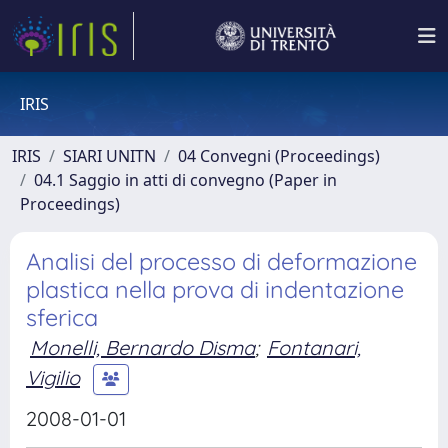
IRIS
IRIS
SIARI UNITN
04 Convegni (Proceedings)
04.1 Saggio in atti di convegno (Paper in
Proceedings)
Analisi del processo di deformazione
plastica nella prova di indentazione
sferica
Monelli, Bernardo Disma
;
Fontanari,
Vigilio
2008-01-01