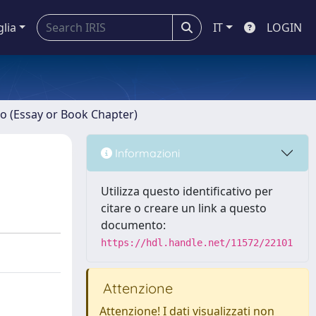
glia
IT
LOGIN
ro (Essay or Book Chapter)
Informazioni
Utilizza questo identificativo per
citare o creare un link a questo
documento:
https://hdl.handle.net/11572/22101
Attenzione
Attenzione! I dati visualizzati non