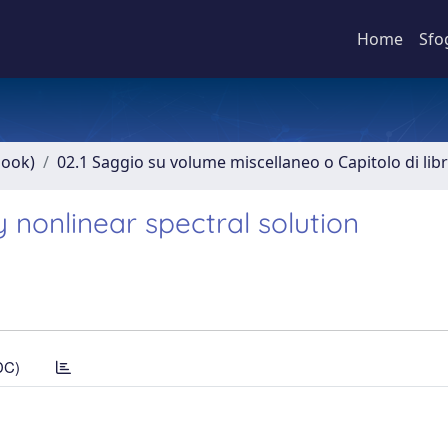
Home
Sfo
book)
02.1 Saggio su volume miscellaneo o Capitolo di lib
y nonlinear spectral solution
DC)