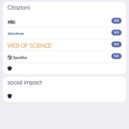
Citazioni
ND
ND
ND
ND
social impact