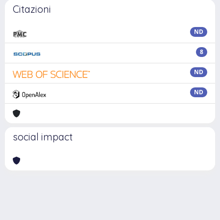
Citazioni
ND
8
ND
ND
social impact
Powered by
IRIS
-
about IRIS
-