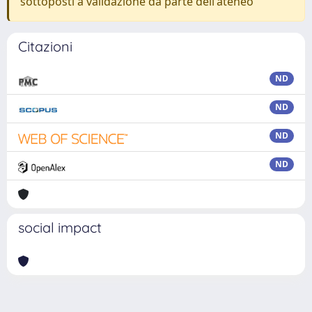
sottoposti a validazione da parte dell'ateneo
Citazioni
ND
ND
ND
ND
social impact