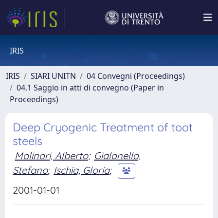
IRIS
IRIS
SIARI UNITN
04 Convegni (Proceedings)
04.1 Saggio in atti di convegno (Paper in
Proceedings)
Deep Cryogenic Treatment of toot
steels
Molinari, Alberto
;
Gialanella,
Stefano
;
Ischia, Gloria
;
2001-01-01