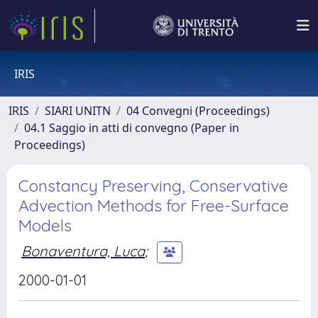
IRIS
IRIS
SIARI UNITN
04 Convegni (Proceedings)
04.1 Saggio in atti di convegno (Paper in
Proceedings)
Constancy Preserving, Conservative
Advection Methods for Free-Surface
Models
Bonaventura, Luca
;
2000-01-01