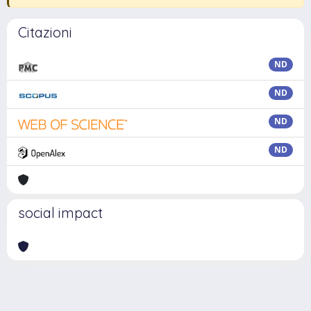
Citazioni
ND
ND
ND
ND
social impact