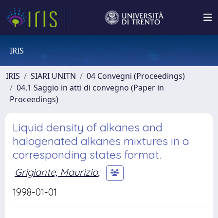
IRIS
IRIS
SIARI UNITN
04 Convegni (Proceedings)
04.1 Saggio in atti di convegno (Paper in
Proceedings)
Liquid density of alkanes and
halogenated alkanes mixtures in a
corresponding states format.
Grigiante, Maurizio
;
1998-01-01