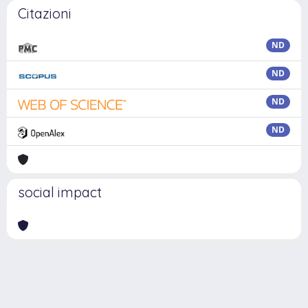
Citazioni
ND
ND
ND
ND
social impact
Powered by
IRIS
-
about IRIS
-