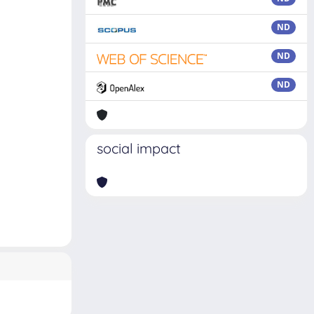
ND
ND
ND
social impact