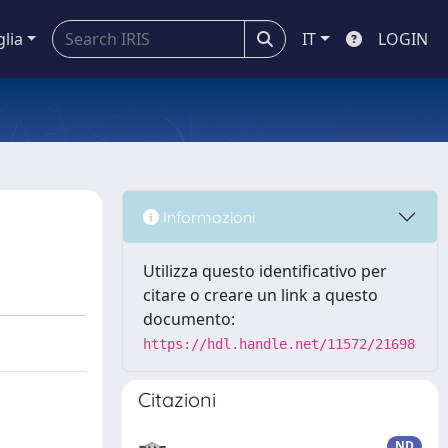
glia
IT
LOGIN
Informazioni
Utilizza questo identificativo per
citare o creare un link a questo
documento:
https://hdl.handle.net/11572/21698
Citazioni
ND