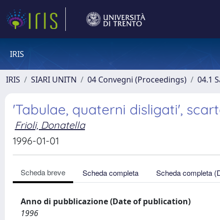
IRIS
IRIS
SIARI UNITN
04 Convegni (Proceedings)
04.1 S
'Tabulae, quaterni disligati', scar
Frioli, Donatella
1996-01-01
Scheda breve
Scheda completa
Scheda completa (
Anno di pubblicazione (Date of publication)
1996