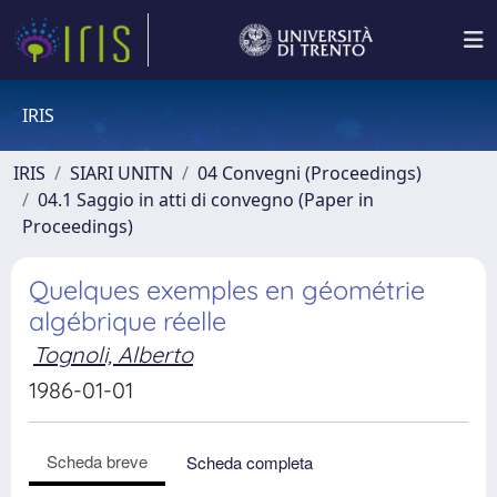
IRIS
IRIS
SIARI UNITN
04 Convegni (Proceedings)
04.1 Saggio in atti di convegno (Paper in
Proceedings)
Quelques exemples en géométrie
algébrique réelle
Tognoli, Alberto
1986-01-01
Scheda breve
Scheda completa