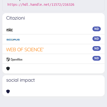
https://hdl.handle.net/11572/216326
Citazioni
ND
ND
ND
ND
social impact