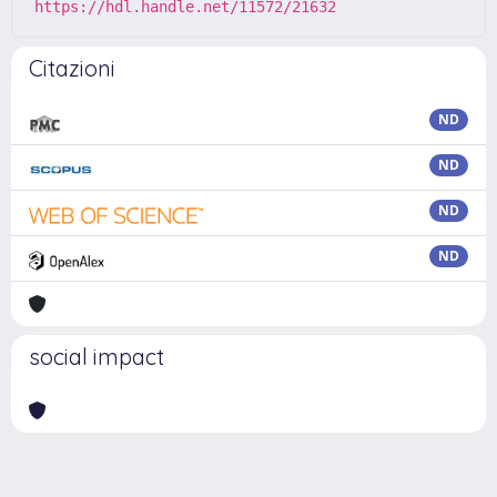
https://hdl.handle.net/11572/21632
Citazioni
ND
ND
ND
ND
social impact