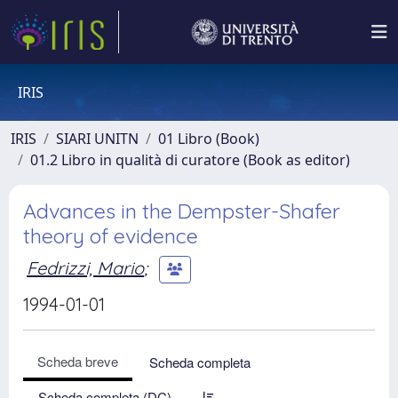
IRIS
IRIS
SIARI UNITN
01 Libro (Book)
01.2 Libro in qualità di curatore (Book as editor)
Advances in the Dempster-Shafer
theory of evidence
Fedrizzi, Mario
;
1994-01-01
Scheda breve
Scheda completa
Scheda completa (DC)