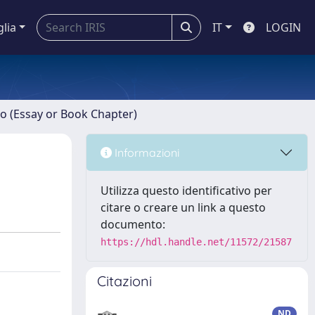
glia
IT
LOGIN
ro (Essay or Book Chapter)
Informazioni
Utilizza questo identificativo per
citare o creare un link a questo
documento:
https://hdl.handle.net/11572/21587
Citazioni
ND