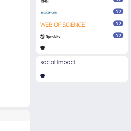
ND
ND
ND
social impact