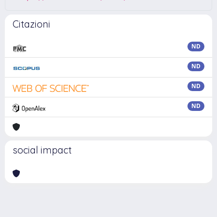
Citazioni
ND
ND
ND
ND
social impact