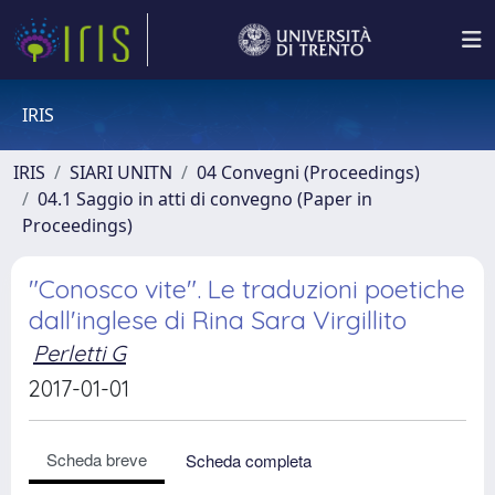
IRIS
IRIS
SIARI UNITN
04 Convegni (Proceedings)
04.1 Saggio in atti di convegno (Paper in
Proceedings)
"Conosco vite". Le traduzioni poetiche
dall'inglese di Rina Sara Virgillito
Perletti G
2017-01-01
Scheda breve
Scheda completa