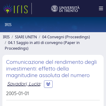
IRIS
IRIS
SIARI UNITN
04 Convegni (Proceedings)
04.1 Saggio in atti di convegno (Paper in
Proceedings)
Comunicazione del rendimento degli
investimenti: effetto della
magnitudine assoluta del numero
Savadori, Lucia
;
2005-01-01