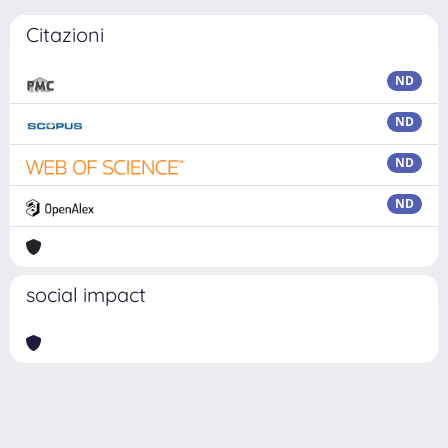
Citazioni
ND
ND
ND
ND
social impact