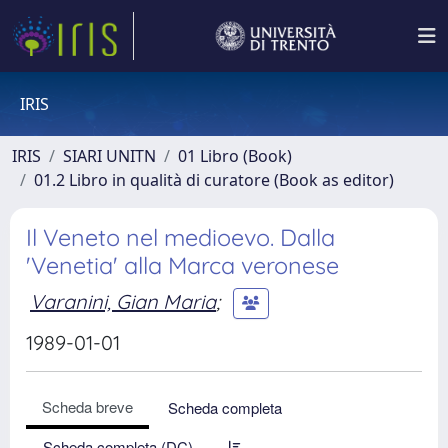
IRIS
IRIS
SIARI UNITN
01 Libro (Book)
01.2 Libro in qualità di curatore (Book as editor)
Il Veneto nel medioevo. Dalla
'Venetia' alla Marca veronese
Varanini, Gian Maria
;
1989-01-01
Scheda breve
Scheda completa
Scheda completa (DC)