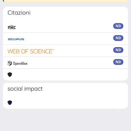
Citazioni
ND
ND
ND
ND
social impact