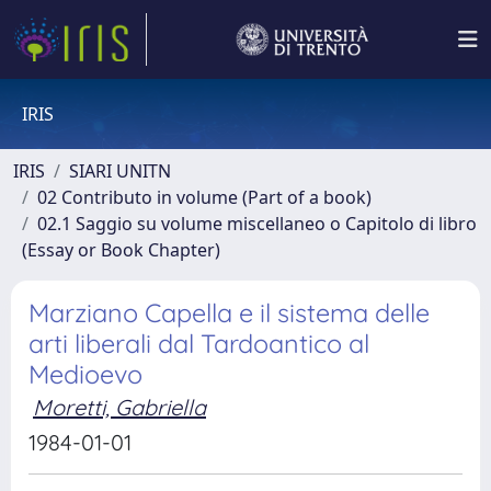
IRIS
IRIS
SIARI UNITN
02 Contributo in volume (Part of a book)
02.1 Saggio su volume miscellaneo o Capitolo di libro
(Essay or Book Chapter)
Marziano Capella e il sistema delle
arti liberali dal Tardoantico al
Medioevo
Moretti, Gabriella
1984-01-01