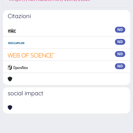
Citazioni
ND
ND
ND
ND
social impact