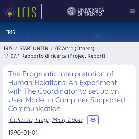
IRIS
IRIS
SIARI UNITN
07 Altro (Others)
07.1 Rapporto di ricerca (Project Report)
The Pragmatic Interpretation of
Human Relations: An Experiment
with The Coordinator to set up an
User Model in Computer Supported
Communication
Colazzo, Luigi
;
Mich, Luisa
;
1990-01-01