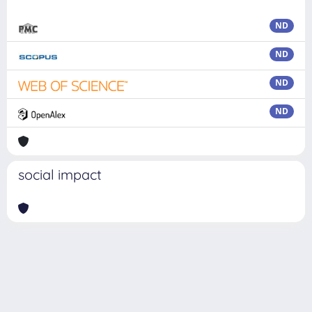
ND
ND
ND
ND
social impact
Powered by
IRIS
-
about IRIS
-
Utilizzo dei cookie
Copyright © 2026