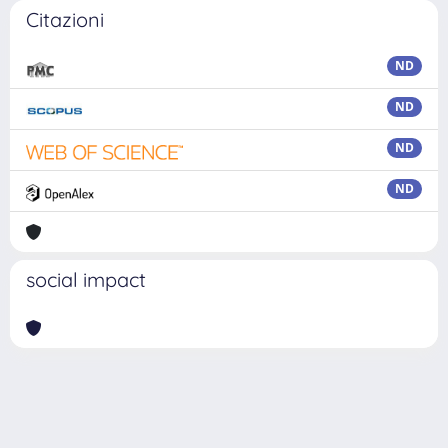
Citazioni
ND
ND
ND
ND
social impact
Powered by
IRIS
-
about IRIS
-