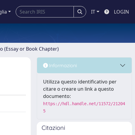
glia
IT
LOGIN
ro (Essay or Book Chapter)
Informazioni
Utilizza questo identificativo per
citare o creare un link a questo
documento:
https://hdl.handle.net/11572/21204
5
Citazioni