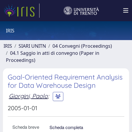
IRIS
IRIS
SIARI UNITN
04 Convegni (Proceedings)
04.1 Saggio in atti di convegno (Paper in
Proceedings)
Goal-Oriented Requirement Analysis
for Data Warehouse Design
Giorgini, Paolo
;
2005-01-01
Scheda breve
Scheda completa