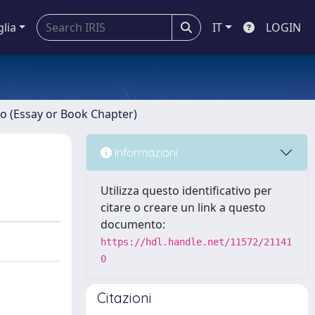
glia
IT
LOGIN
ro (Essay or Book Chapter)
Informazioni
Utilizza questo identificativo per
citare o creare un link a questo
documento:
https://hdl.handle.net/11572/21141
0
Citazioni