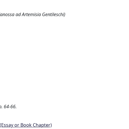
anossa ad Artemisia Gentileschi)
p. 64-66.
 (Essay or Book Chapter)