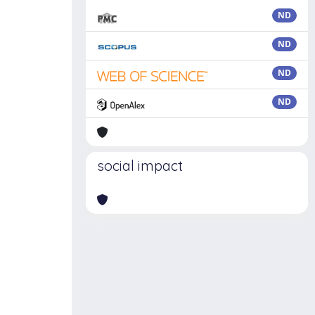
ND
ND
ND
ND
social impact