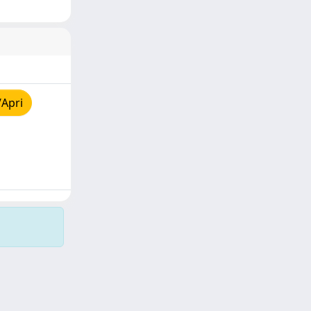
/Apri