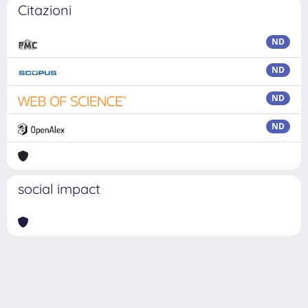
Citazioni
ND
ND
ND
ND
social impact
Powered by
IRIS
-
about IRIS
-