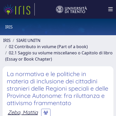
IRIS
IRIS
SIARI UNITN
02 Contributo in volume (Part of a book)
02.1 Saggio su volume miscellaneo o Capitolo di libro
(Essay or Book Chapter)
La normativa e le politiche in
materia di inclusione dei cittadini
stranieri delle Regioni speciali e delle
Province Autonome: fra riluttanza e
attivismo frammentato
Zeba, Mattia