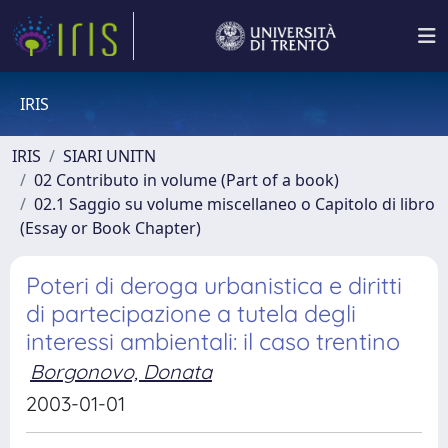
IRIS
IRIS
SIARI UNITN
02 Contributo in volume (Part of a book)
02.1 Saggio su volume miscellaneo o Capitolo di libro
(Essay or Book Chapter)
Poteri di deroga urbanistica e diritti
di partecipazione a tutela degli
interessi ambientali: il caso trentino
Borgonovo, Donata
2003-01-01